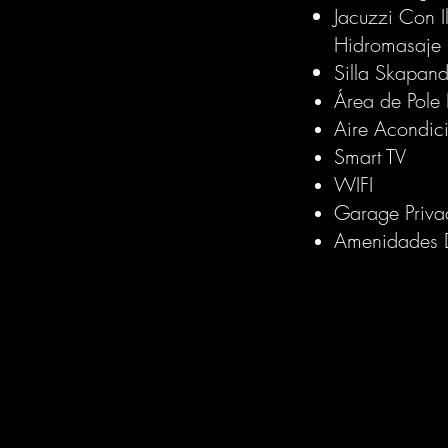
Jacuzzi Con I
Hidromasaje
Silla Skapan
Área de Pol
Aire Acondic
Smart TV
WIFI
Garage Priva
Amenidades D