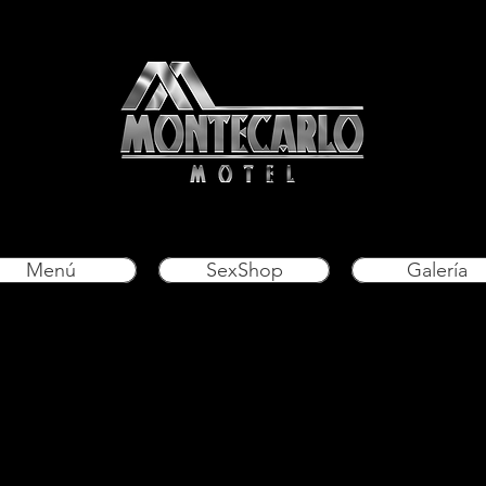
Menú
SexShop
Galería