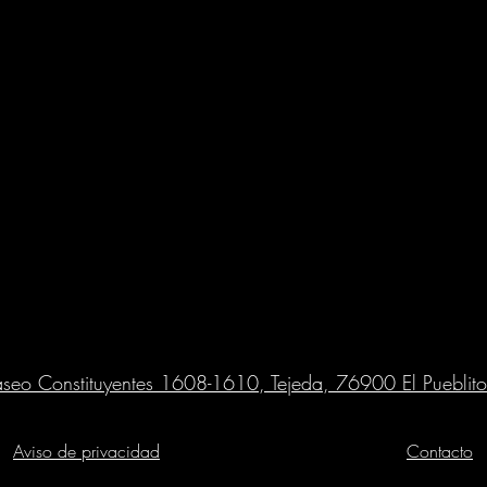
aseo Constituyentes 1608-1610, Tejeda, 76900 El Pueblito
Aviso de privacidad​
Contacto