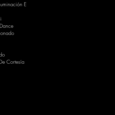
luminación E
di
e Dance
ionado
do
e Cortesía